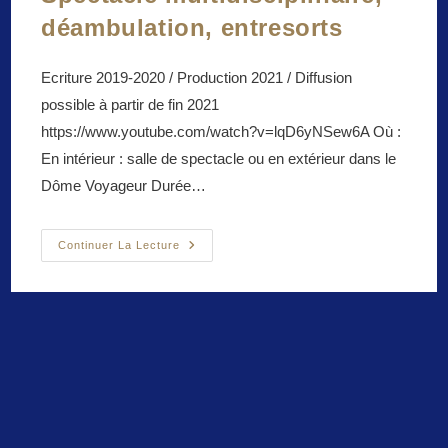
déambulation, entresorts
Ecriture 2019-2020 / Production 2021 / Diffusion
possible à partir de fin 2021
https://www.youtube.com/watch?v=lqD6yNSew6A Où :
En intérieur : salle de spectacle ou en extérieur dans le
Dôme Voyageur Durée…
Rêveries
Continuer La Lecture
Colombiennes
/
Spectacle
Multidisciplinaire,
Déambulation,
Entresorts