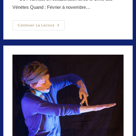
Vénètes Quand : Février à novembre…
Devenez
Continuer La Lecture
Commissaire
D’exposition
/
Création
Participative
/
Scénographie
–
Papiers
Découpés
–
Sérigraphie