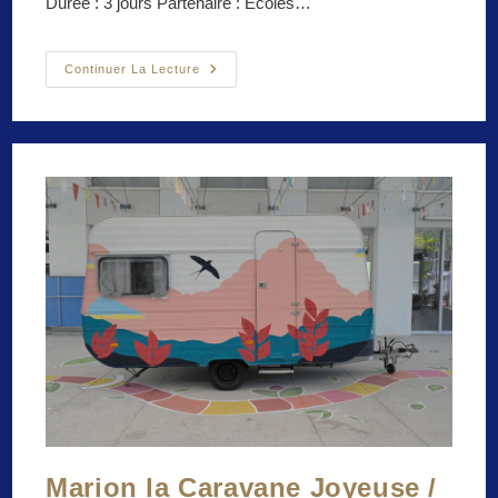
Durée : 3 jours Partenaire : Ecoles…
Monstres
Continuer La Lecture
Et
Compagnie
/
Exposition
Collective
Pluridisciplinaire
/
Papiers
Découpés,
Conte,
Écriture,
Enregistrement
Sonore
Marion la Caravane Joyeuse /