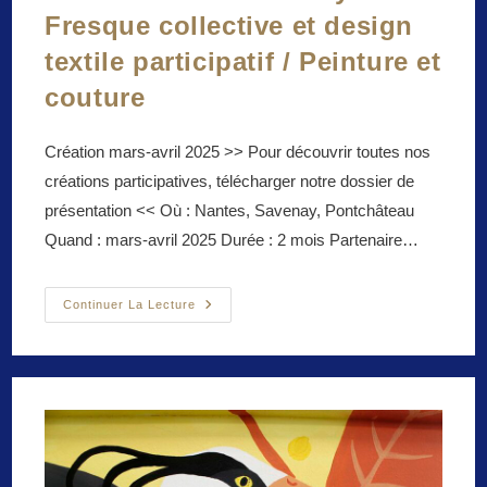
Fresque collective et design
textile participatif / Peinture et
couture
Création mars-avril 2025 >> Pour découvrir toutes nos
créations participatives, télécharger notre dossier de
présentation << Où : Nantes, Savenay, Pontchâteau
Quand : mars-avril 2025 Durée : 2 mois Partenaire…
Marion
Continuer La Lecture
La
Caravane
Joyeuse
/
Fresque
Collective
Et
Design
Textile
Participatif
/