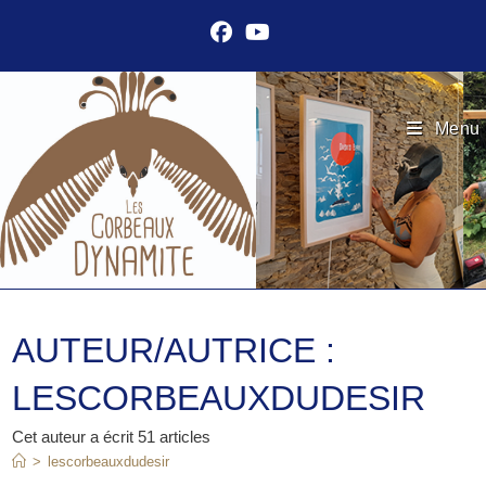
Skip
to
content
Menu
AUTEUR/AUTRICE :
LESCORBEAUXDUDESIR
Cet auteur a écrit 51 articles
>
lescorbeauxdudesir