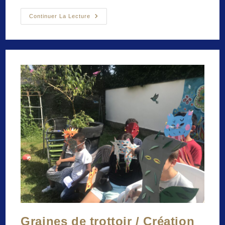
Esprit
Continuer La Lecture
De
La
Terre
/
Exposition
Collective
Pluridisciplinaire
/
Dessin,
Risographie,
Encadrement,
Scénographie
Graines de trottoir / Création