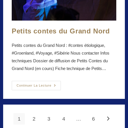
Petits contes du Grand Nord
Petits contes du Grand Nord : #contes étiologique,
#Groenland, #Voyage, #Sibérie Nous contacter Infos
techniques Dossier de diffusion de Petits Contes du
Grand Nord (en cours) Fiche technique de Petits…
Petits
Continuer La Lecture
Contes
Du
Grand
Nord
1
2
3
4
…
6
Aller à la 