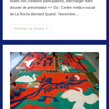
toutes nos créations participatives, télécharger notre
dossier de présentation << Où : Centre médico-social
de La Roche Bernard Quand : Novembre…
Aménagement
Continuer La Lecture
Des
Espaces
D’accueil
Du
CMS
De
La
Roche
Bernard
/
Fresque
Collective
Et
Création
De
Mobilier
/
Peinture
Et
Construction