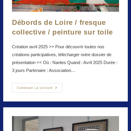
Débords de Loire / fresque
collective / peinture sur toile
Création avril 2025 >> Pour découvrir toutes nos
créations participatives, télécharger notre dossier de
présentation << Où : Nantes Quand : Avril 2025 Durée :
3 jours Partenaire : Association…
Débords
Continuer La Lecture
De
Loire
/
Fresque
Collective
/
Peinture
Sur
Toile