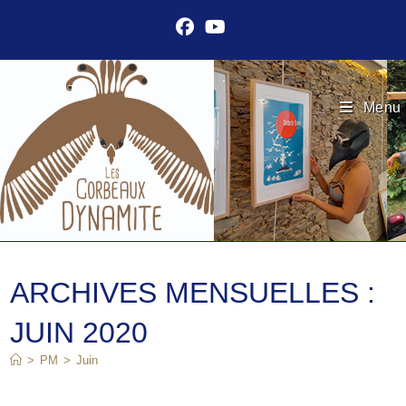
Skip
to
content
Menu
ARCHIVES MENSUELLES :
JUIN 2020
>
PM
>
Juin