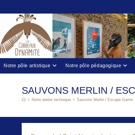
Skip
to
content
Notre pôle artistique
Notre pôle pédagogique
SAUVONS MERLIN / ES
>
Notre atelier technique
>
Sauvons Merlin / Escape Game