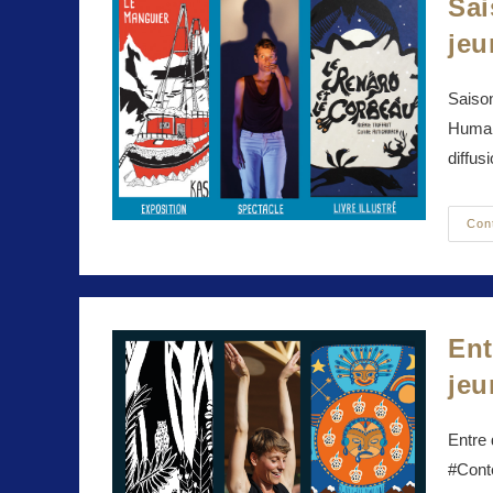
Sai
jeu
Saison
Humai
diffus
Con
Ent
jeu
Entre
#Conte