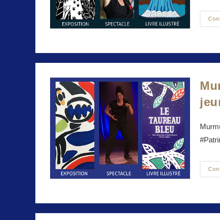
Con
Mur
jeu
Murmur
#Patri
Con