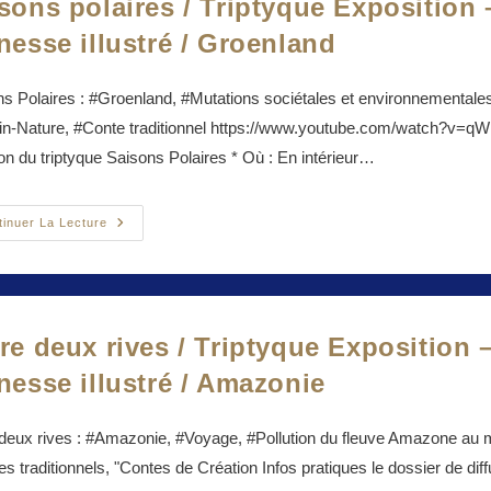
sons polaires / Triptyque Exposition 
nesse illustré / Groenland
s Polaires : #Groenland, #Mutations sociétales et environnementales
n-Nature, #Conte traditionnel https://www.youtube.com/watch?v=qWi
ion du triptyque Saisons Polaires * Où : En intérieur…
Saisons
tinuer La Lecture
Polaires
/
Triptyque
Exposition
–
Spectacle
–
re deux rives / Triptyque Exposition 
Livre
Jeunesse
nesse illustré / Amazonie
Illustré
/
Groenland
 deux rives : #Amazonie, #Voyage, #Pollution du fleuve Amazone au 
s traditionnels, "Contes de Création Infos pratiques le dossier de di