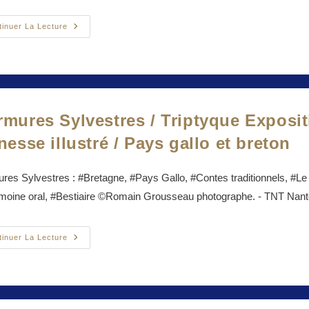
Entre
tinuer La Lecture
Deux
Rives
/
Triptyque
Exposition
–
Spectacle
–
Livre
mures Sylvestres / Triptyque Exposit
Jeunesse
Illustré
nesse illustré / Pays gallo et breton
/
Amazonie
es Sylvestres : #Bretagne, #Pays Gallo, #Contes traditionnels, #Le 
moine oral, #Bestiaire ©Romain Grousseau photographe. - TNT Nante
Murmures
tinuer La Lecture
Sylvestres
/
Triptyque
Exposition
–
Spectacle
–