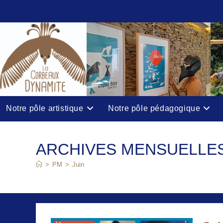
Skip
to
content
Notre pôle artistique
Notre pôle pédagogique
ARCHIVES MENSUELLES 
>
PM
>
Juin